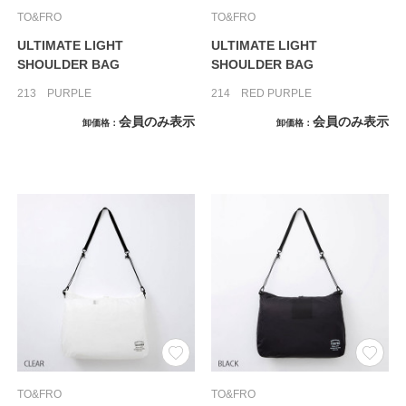
TO&FRO
TO&FRO
ULTIMATE LIGHT
ULTIMATE LIGHT
SHOULDER BAG
SHOULDER BAG
213 PURPLE
214 RED PURPLE
会員のみ表示
会員のみ表示
卸価格
卸価格
TO&FRO
TO&FRO