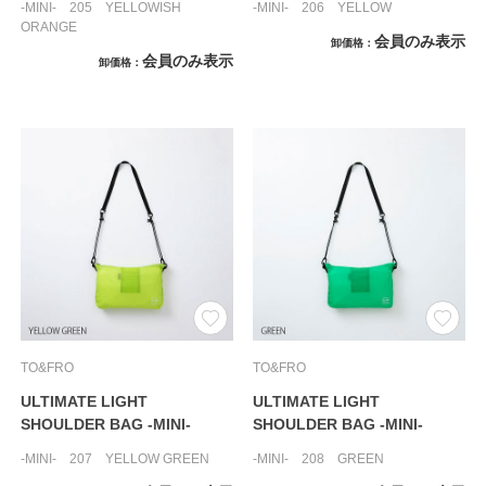
-MINI- 205 YELLOWISH
-MINI- 206 YELLOW
ORANGE
会員のみ表示
卸価格
会員のみ表示
卸価格
TO&FRO
TO&FRO
ULTIMATE LIGHT
ULTIMATE LIGHT
SHOULDER BAG -MINI-
SHOULDER BAG -MINI-
-MINI- 207 YELLOW GREEN
-MINI- 208 GREEN