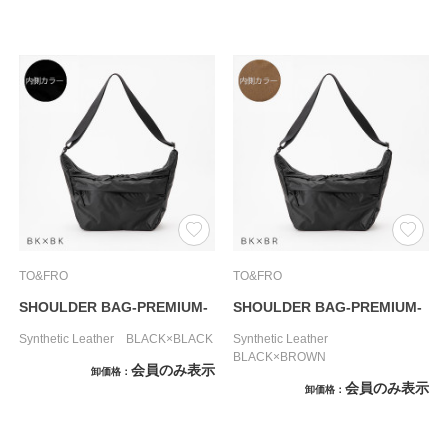
TO&FRO
TO&FRO
SHOULDER BAG-PREMIUM-
SHOULDER BAG-PREMIUM-
Synthetic Leather BLACK×BLACK
Synthetic Leather
BLACK×BROWN
会員のみ表示
卸価格
会員のみ表示
卸価格