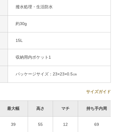
撥水処理・生活防水
約30g
15L
収納用内ポケット1
パッケージサイズ：23×23×0.5㎝
サイズガイド
最大幅
高さ
マチ
持ち手内周
収納
39
55
12
69
9×