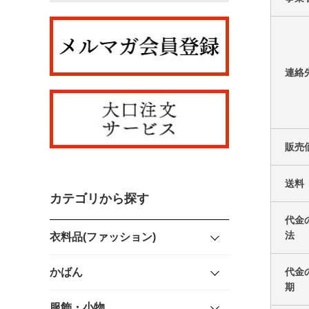
連絡
販売
送料
カテゴリから探す
代金
法
衣料品(ファッション)
代金
かばん
期
服飾・小物