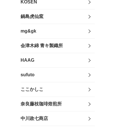
KOSEN
鍋島虎仙窯
mg&gk
会津木綿 青キ製織所
HAAG
sufuto
ここかしこ
奈良藤枝珈琲焙煎所
中川政七商店