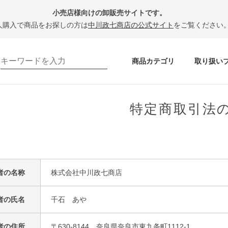
小売店様向けの卸販売サイトです。
人購入で商品をお探しの方は
中川政七商店の公式サイト
をご覧ください
商品カテゴリ
取り扱い
特定商取引法
者の名称
株式会社中川政七商店
者の氏名
千石 あや
者の住所
〒630-8144 奈良県奈良市東九条町1112-1