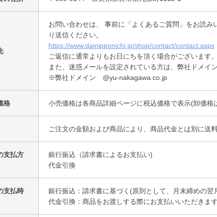
お問い合わせは、 事前に「よくあるご質問」をお読み
り送信ください。
https://www.dainipponichi.jp/shop/contact/contact.aspx
先
ご返信に通常よりもお日にちを頂く場合がございます
また、迷惑メールを設定されている方は、弊社ドメイ
※弊社ドメイン @yu-nakagawa.co.jp
価格
小売価格は各商品詳細ページに税込価格で表示(卸価格
ご注文の金額および商品により、商品代金とは別に送
の支払方
銀行振込（請求書によるお支払い)
代金引換
の支払時
銀行振込：請求書に基づく(原則として、月末締めの翌
代金引換：商品をお渡しする際にお支払いいただきま