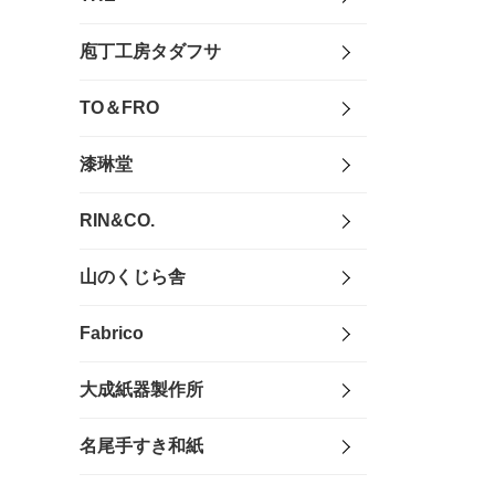
庖丁工房タダフサ
TO＆FRO
漆琳堂
RIN&CO.
山のくじら舎
Fabrico
大成紙器製作所
名尾手すき和紙