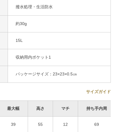
撥水処理・生活防水
約30g
15L
収納用内ポケット1
パッケージサイズ：23×23×0.5㎝
サイズガイド
最大幅
高さ
マチ
持ち手内周
収納
39
55
12
69
9×