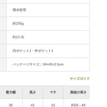
撥水処理
約235g
約12.3L
内ポケット1・外ポケット1
パッケージサイズ：34×45×2.5cm
サイズガイド
最大幅
高さ
マチ
肩紐の長さ
30
41
10
約58～84