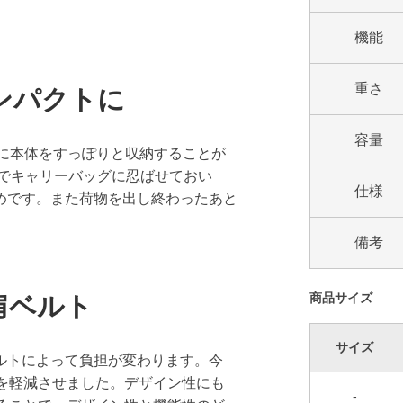
機能
重さ
ンパクトに
容量
トに本体をすっぽりと収納することが
態でキャリーバッグに忍ばせておい
仕様
めです。また荷物を出し終わったあと
。
備考
商品サイズ
肩ベルト
サイズ
ルトによって負担が変わります。今
を軽減させました。デザイン性にも
-