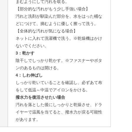
まむようにして汚れを取る。
【部分的な汚れがもう少し手強い場合】
汚れと洗剤が馴染んだ部分を、水をはった桶な
どにつけて、摘むように優しく擦って洗う。
【全体的な汚れが気になる場合】
ネットに入れて洗濯機で洗う。※乾燥機はかけ
ないでください。
3：乾かす
陰干しでしっかり乾かす。※ファスナーやボタ
ンのあるものは開ける。
4：しわ伸ばし
しっかり乾いていることを確認し、必ずあて布
をして低温～中温でアイロンをかける。
撥水力を復活させたい場合
汚れを落とした後にしっかりと乾燥させ、ドラ
イヤーで温風を当てると、撥水力が戻る可能性
があります。