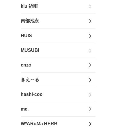
kiu 祈雨
南部池永
HUIS
MUSUBI
enzo
きえ～る
hashi-coo
me.
W*ARoMa HERB