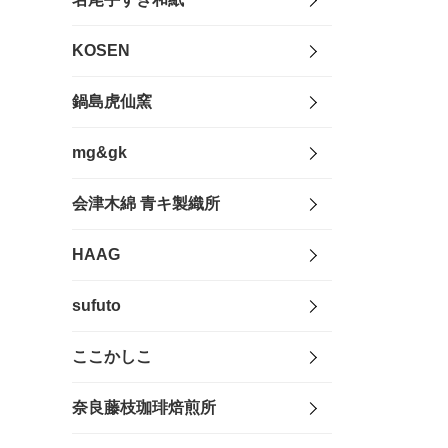
KOSEN
鍋島虎仙窯
mg&gk
会津木綿 青キ製織所
HAAG
sufuto
ここかしこ
奈良藤枝珈琲焙煎所