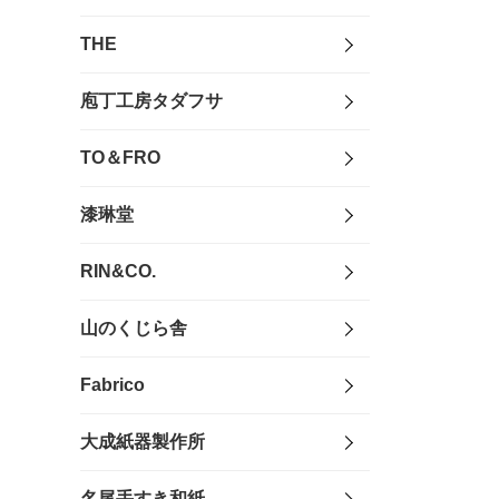
THE
庖丁工房タダフサ
TO＆FRO
漆琳堂
RIN&CO.
山のくじら舎
Fabrico
大成紙器製作所
名尾手すき和紙