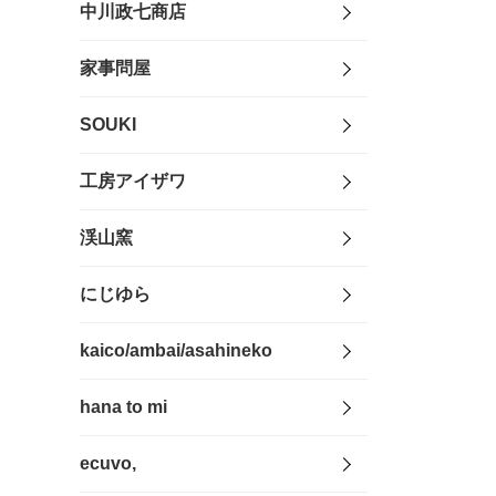
中川政七商店
家事問屋
SOUKI
工房アイザワ
渓山窯
にじゆら
kaico/ambai/asahineko
hana to mi
ecuvo,