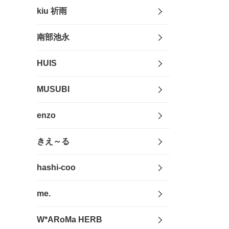
kiu 祈雨
南部池永
HUIS
MUSUBI
enzo
きえ～る
hashi-coo
me.
W*ARoMa HERB