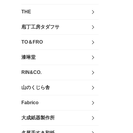
THE
庖丁工房タダフサ
TO＆FRO
漆琳堂
RIN&CO.
山のくじら舎
Fabrico
大成紙器製作所
名尾手すき和紙