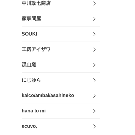
中川政七商店
家事問屋
SOUKI
工房アイザワ
渓山窯
にじゆら
kaico/ambai/asahineko
hana to mi
ecuvo,