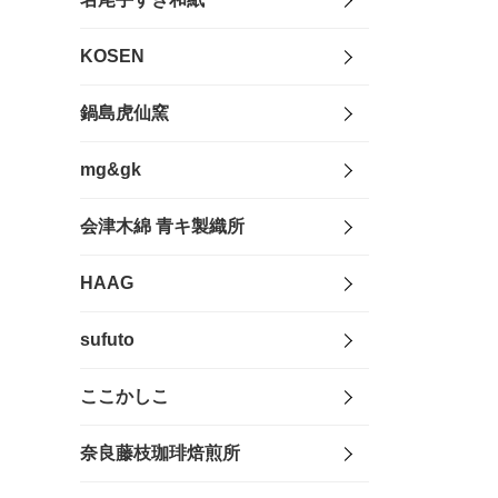
KOSEN
鍋島虎仙窯
mg&gk
会津木綿 青キ製織所
HAAG
sufuto
ここかしこ
奈良藤枝珈琲焙煎所