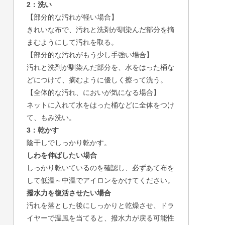
2：洗い
【部分的な汚れが軽い場合】
きれいな布で、汚れと洗剤が馴染んだ部分を摘
まむようにして汚れを取る。
【部分的な汚れがもう少し手強い場合】
汚れと洗剤が馴染んだ部分を、水をはった桶な
どにつけて、摘むように優しく擦って洗う。
【全体的な汚れ、においが気になる場合】
ネットに入れて水をはった桶などに全体をつけ
て、もみ洗い。
3：乾かす
陰干しでしっかり乾かす。
しわを伸ばしたい場合
しっかり乾いているのを確認し、必ずあて布を
して低温～中温でアイロンをかけてください。
撥水力を復活させたい場合
汚れを落とした後にしっかりと乾燥させ、ドラ
イヤーで温風を当てると、撥水力が戻る可能性