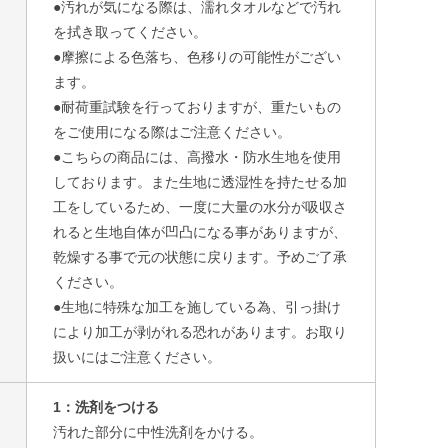
●汚れが気になる際は、濡れタオルなどで汚れ
を拭き取ってください。
●摩擦による色落ち、色移りの可能性がござい
ます。
●耐荷重試験を行っておりますが、重たいもの
をご使用になる際はご注意ください。
●こちらの商品には、高撥水・防水生地を使用
しております。また生地に透湿性を持たせる加
工をしているため、一度に大量の水分が吸収さ
れると生地自体が凹凸になる事がありますが、
乾燥する事で元の状態に戻ります。予めご了承
ください。
●生地に特殊な加工を施している為、引っ掛け
により加工が剥がれる恐れがあります。お取り
扱いにはご注意ください。
1：洗剤をつける
汚れた部分に中性洗剤をかける。