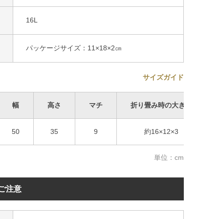
16L
パッケージサイズ：11×18×2㎝
サイズガイド
幅
高さ
マチ
折り畳み時の大きさ
50
35
9
約16×12×3
単位：cm
ご注意