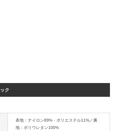
ペック
表地：ナイロン89%・ポリエステル11%／裏
地：ポリウレタン100%