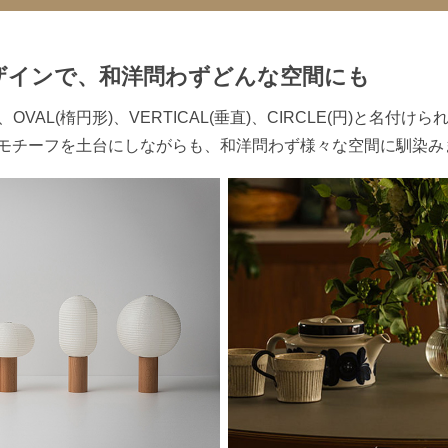
ザインで、
和洋問わずどんな空間にも
鈴)、OVAL(楕円形)、VERTICAL(垂直)、CIRCLE(円)と名
モチーフを土台にしながらも、和洋問わず様々な空間に馴染み