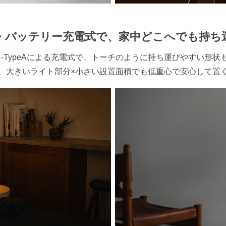
・バッテリー充電式で、
家中どこへでも持ち
peC-TypeAによる充電式で、トーチのように持ち運びやすい形
、大きいライト部分×小さい設置面積でも低重心で安心して置