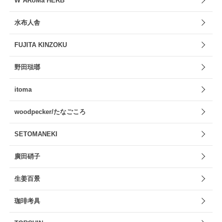
W*ARoMa HERB
水布人舎
FUJITA KINZOKU
野田琺瑯
itoma
woodpecker/たなごころ
SETOMANEKI
廣田硝子
生姜百景
珈琲考具