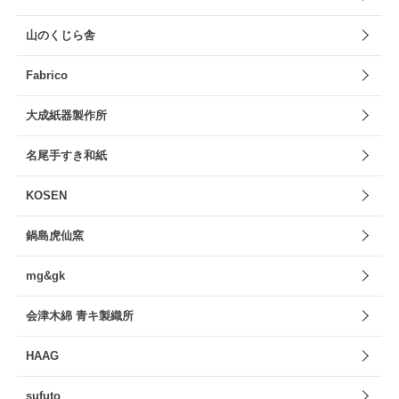
山のくじら舎
Fabrico
大成紙器製作所
名尾手すき和紙
KOSEN
鍋島虎仙窯
mg&gk
会津木綿 青キ製織所
HAAG
sufuto