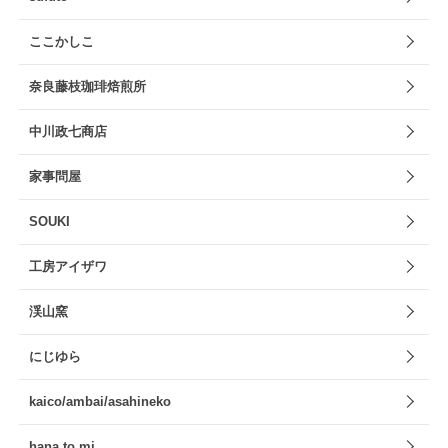
ここかしこ
奈良藤枝珈琲焙煎所
中川政七商店
家事問屋
SOUKI
工房アイザワ
渓山窯
にじゆら
kaico/ambai/asahineko
hana to mi