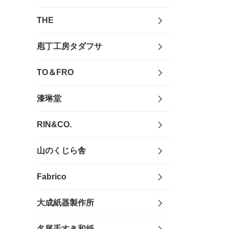
THE
庖丁工房タダフサ
TO＆FRO
漆琳堂
RIN&CO.
山のくじら舎
Fabrico
大成紙器製作所
名尾手すき和紙