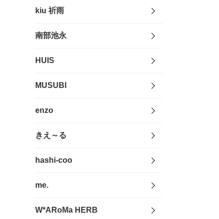
kiu 祈雨
南部池永
HUIS
MUSUBI
enzo
きえ～る
hashi-coo
me.
W*ARoMa HERB