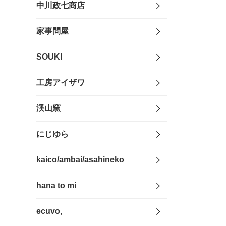
中川政七商店
家事問屋
SOUKI
工房アイザワ
渓山窯
にじゆら
kaico/ambai/asahineko
hana to mi
ecuvo,