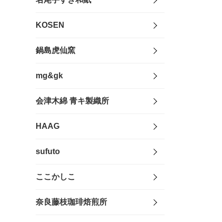
KOSEN
鍋島虎仙窯
mg&gk
会津木綿 青キ製織所
HAAG
sufuto
ここかしこ
奈良藤枝珈琲焙煎所