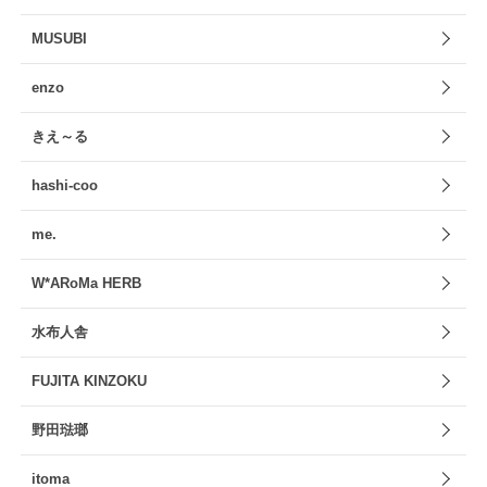
MUSUBI
enzo
きえ～る
hashi-coo
me.
W*ARoMa HERB
水布人舎
FUJITA KINZOKU
野田琺瑯
itoma