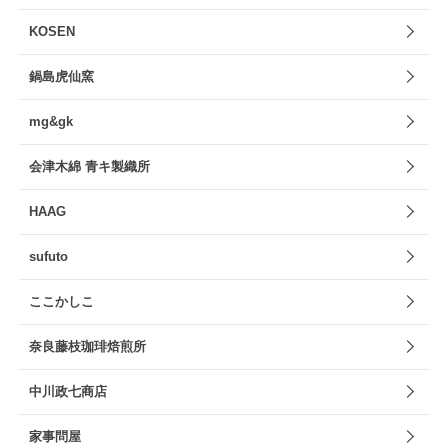
KOSEN
鍋島虎仙窯
mg&gk
会津木綿 青キ製織所
HAAG
sufuto
ここかしこ
奈良藤枝珈琲焙煎所
中川政七商店
家事問屋