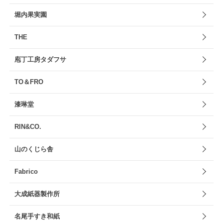
堀内果実園
THE
庖丁工房タダフサ
TO＆FRO
漆琳堂
RIN&CO.
山のくじら舎
Fabrico
大成紙器製作所
名尾手すき和紙