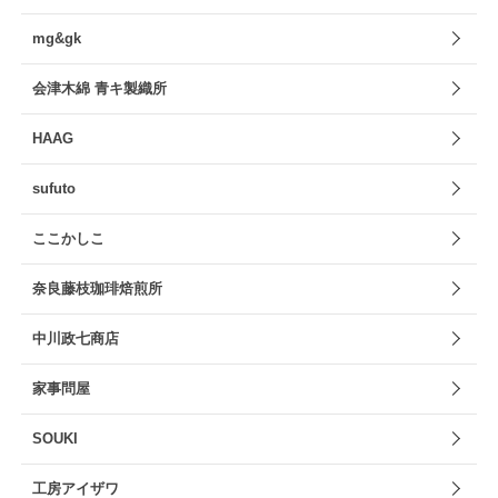
mg&gk
会津木綿 青キ製織所
HAAG
sufuto
ここかしこ
奈良藤枝珈琲焙煎所
中川政七商店
家事問屋
SOUKI
工房アイザワ