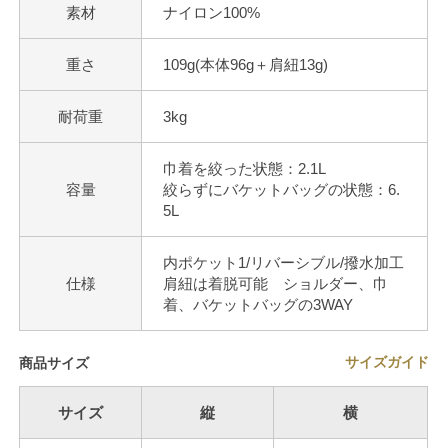
素材
ナイロン100%
重さ
109g(本体96g＋肩紐13g)
耐荷重
3kg
巾着を絞った状態：2.1L
容量
絞らずにバケットバッグの状態：6.
5L
内ポケット1/リバーシブル/撥水加工
仕様
肩紐は着脱可能 ショルダー、巾
着、バケットバッグの3WAY
サイズガイド
商品サイズ
サイズ
縦
横