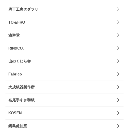
庖丁工房タダフサ
TO＆FRO
漆琳堂
RIN&CO.
山のくじら舎
Fabrico
大成紙器製作所
名尾手すき和紙
KOSEN
鍋島虎仙窯