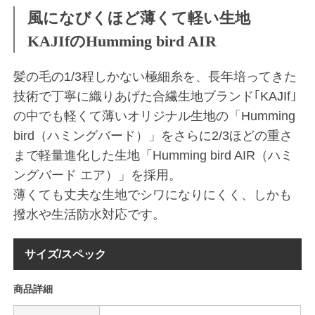
風になびくほど薄くて軽い生地
KAJIfのHumming bird AIR
髪の毛の1/3程しかない極細糸を、長年培ってきた
技術で丁寧に織りあげた合繊生地ブランド｢KAJIf｣
の中でも軽くて薄いオリジナル生地の「Humming
bird（ハミングバード）」をさらに2/3ほどの重さ
まで軽量進化した生地「Humming bird AIR（ハミ
ングバード エア）」を採用。
薄くても丈夫な生地でシワになりにくく、しかも
撥水や生活防水対応です。
サイズ/スペック
商品詳細