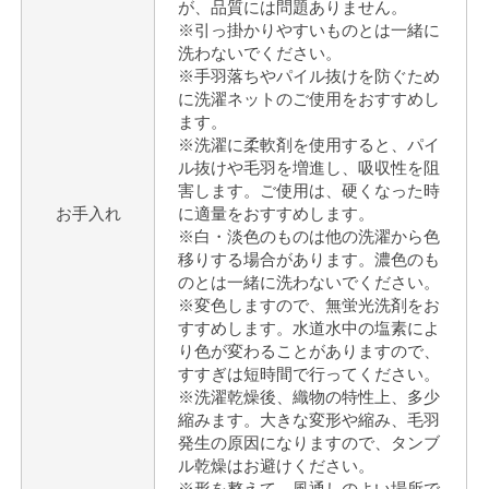
が、品質には問題ありません。
※引っ掛かりやすいものとは一緒に
洗わないでください。
※手羽落ちやパイル抜けを防ぐため
に洗濯ネットのご使用をおすすめし
ます。
※洗濯に柔軟剤を使用すると、パイ
ル抜けや毛羽を増進し、吸収性を阻
害します。ご使用は、硬くなった時
お手入れ
に適量をおすすめします。
※白・淡色のものは他の洗濯から色
移りする場合があります。濃色のも
のとは一緒に洗わないでください。
※変色しますので、無蛍光洗剤をお
すすめします。水道水中の塩素によ
り色が変わることがありますので、
すすぎは短時間で行ってください。
※洗濯乾燥後、織物の特性上、多少
縮みます。大きな変形や縮み、毛羽
発生の原因になりますので、タンブ
ル乾燥はお避けください。
※形を整えて、風通しのよい場所で