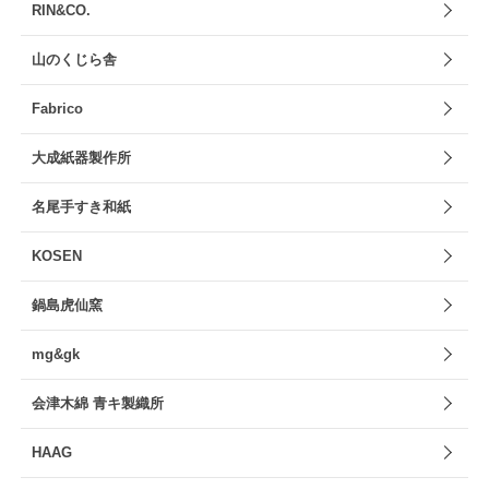
RIN&CO.
山のくじら舎
Fabrico
大成紙器製作所
名尾手すき和紙
KOSEN
鍋島虎仙窯
mg&gk
会津木綿 青キ製織所
HAAG