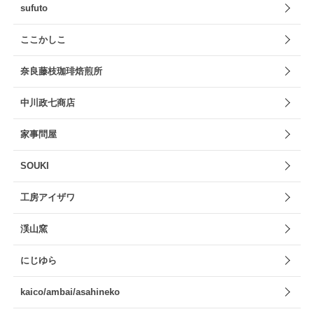
sufuto
ここかしこ
奈良藤枝珈琲焙煎所
中川政七商店
家事問屋
SOUKI
工房アイザワ
渓山窯
にじゆら
kaico/ambai/asahineko