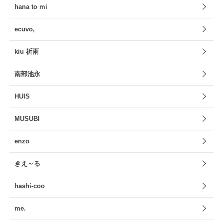
hana to mi
ecuvo,
kiu 祈雨
南部池永
HUIS
MUSUBI
enzo
きえ～る
hashi-coo
me.