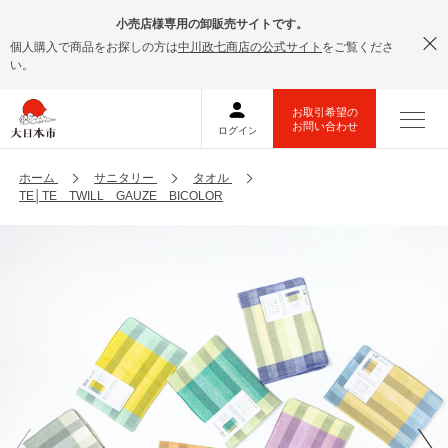
小売店様専用の卸販売サイトです。
個人購入で商品をお探しの方は
中川政七商店の公式サイト
をご覧くださ
い。
ホーム
サニタリー
タオル
TE│TE TWILL GAUZE BICOLOR