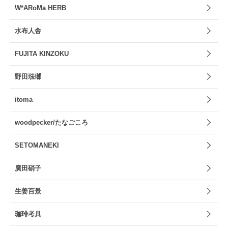
W*ARoMa HERB
水布人舎
FUJITA KINZOKU
野田琺瑯
itoma
woodpecker/たなごころ
SETOMANEKI
廣田硝子
生姜百景
珈琲考具