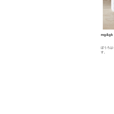
mg&g
ぼうろは
す。