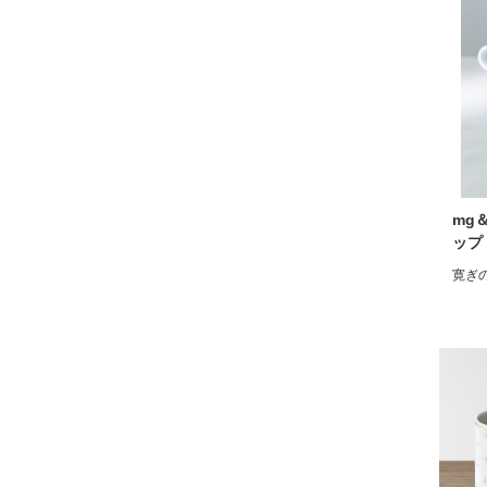
mg
ップ
寛ぎ