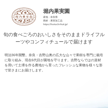
堀内果実園
産地：奈良県
商材：果実加工品
https://horiuchi-fruit.jp/
旬の食べごろのおいしさをそのままドライフル
ーツやコンフィチュールで届けます
明治36年開墾。奈良・吉野山奥の広大な山々で果樹を専門に栽培
に取り組み、現在6代目が園地を守ります。吉野ならではの資材
を用いて土壌を作る農地から育ったフレッシュな果物を様々な形
で皆さまにお届けします。