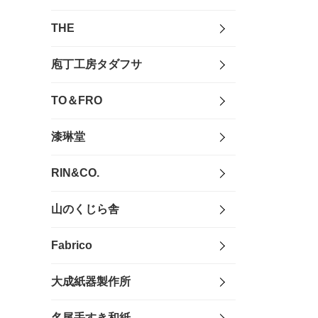
THE
庖丁工房タダフサ
TO＆FRO
漆琳堂
RIN&CO.
山のくじら舎
Fabrico
大成紙器製作所
名尾手すき和紙