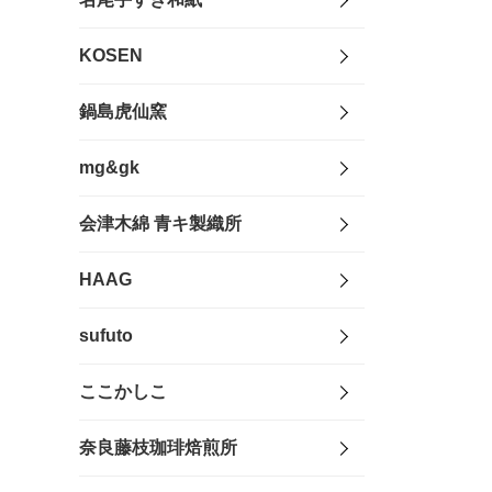
KOSEN
鍋島虎仙窯
mg&gk
会津木綿 青キ製織所
HAAG
sufuto
ここかしこ
奈良藤枝珈琲焙煎所