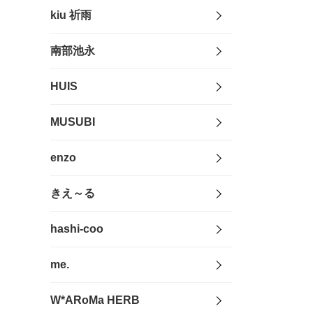
kiu 祈雨
南部池永
HUIS
MUSUBI
enzo
きえ～る
hashi-coo
me.
W*ARoMa HERB