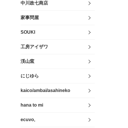
中川政七商店
家事問屋
SOUKI
工房アイザワ
渓山窯
にじゆら
kaico/ambai/asahineko
hana to mi
ecuvo,