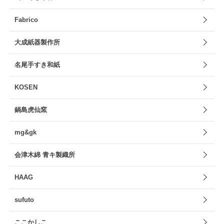
Fabrico
大成紙器製作所
名尾手すき和紙
KOSEN
鍋島虎仙窯
mg&gk
会津木綿 青キ製織所
HAAG
sufuto
ここかしこ