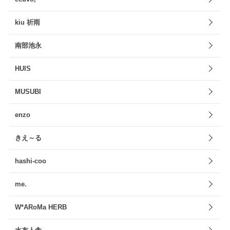
kiu 祈雨
南部池永
HUIS
MUSUBI
enzo
きえ～る
hashi-coo
me.
W*ARoMa HERB