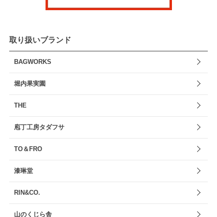
取り扱いブランド
BAGWORKS
堀内果実園
THE
庖丁工房タダフサ
TO＆FRO
漆琳堂
RIN&CO.
山のくじら舎