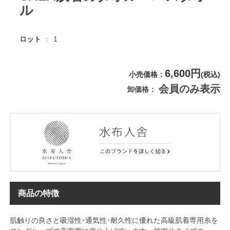
ル
ロット
1
6,600円
小売価格
(税込)
会員のみ表示
卸価格
商品の特徴
肌触りの良さと吸湿性･通気性･耐久性に優れた高級肌着専用糸を