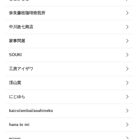
奈良藤枝珈琲焙煎所
中川政七商店
家事問屋
SOUKI
工房アイザワ
渓山窯
にじゆら
kaico/ambai/asahineko
hana to mi
ecuvo,