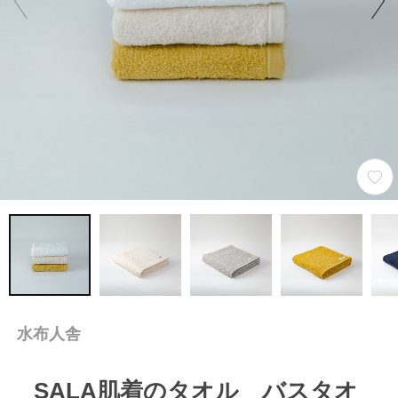
水布人舎
SALA肌着のタオル バスタオ