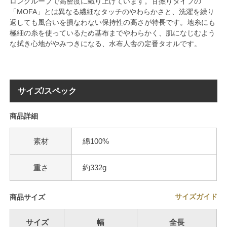
ロングループで高密度に織り上げています。甘撚りタイプの
「MOFA」とは異なる繊細なタッチのやわらかさと、洗濯を繰り
返しても風合いを損なわない保持性の高さが特長です。地糸にも
極細の糸を使っているため基布までやわらかく、肌になじむよう
な拭き心地がやみつきになる、水布人舎の定番タオルです。
サイズ/スペック
商品詳細
素材
綿100%
重さ
約332g
サイズガイド
商品サイズ
サイズ
幅
全長