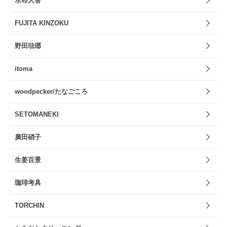
水布人舎
FUJITA KINZOKU
野田琺瑯
itoma
woodpecker/たなごころ
SETOMANEKI
廣田硝子
生姜百景
珈琲考具
TORCHIN