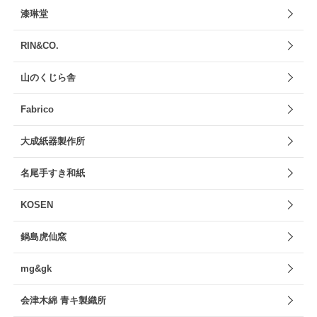
漆琳堂
RIN&CO.
山のくじら舎
Fabrico
大成紙器製作所
名尾手すき和紙
KOSEN
鍋島虎仙窯
mg&gk
会津木綿 青キ製織所