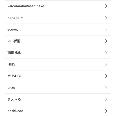
kaico/ambai/asahineko
hana to mi
ecuvo,
kiu 祈雨
南部池永
HUIS
MUSUBI
enzo
きえ～る
hashi-coo