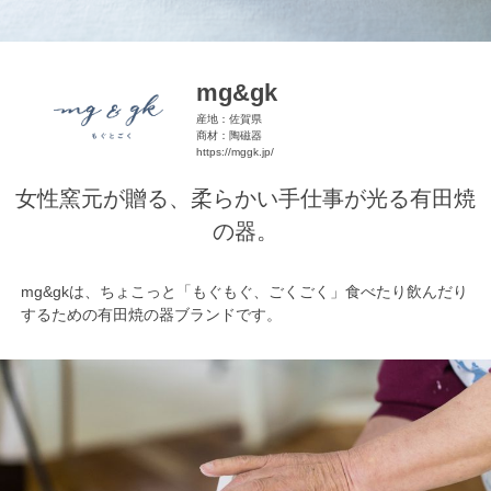
mg&gk
産地：佐賀県
商材：陶磁器
https://mggk.jp/
女性窯元が贈る、柔らかい手仕事が光る有田焼
の器。
mg&gkは、ちょこっと「もぐもぐ、ごくごく」食べたり飲んだり
するための有田焼の器ブランドです。