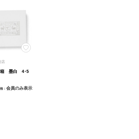
商店
箱 墨白 4･5
会員のみ表示
格