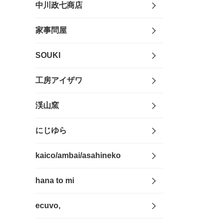
中川政七商店
家事問屋
SOUKI
工房アイザワ
渓山窯
にじゆら
kaico/ambai/asahineko
hana to mi
ecuvo,