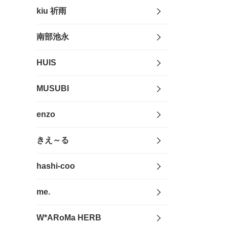
kiu 祈雨
南部池永
HUIS
MUSUBI
enzo
きえ～る
hashi-coo
me.
W*ARoMa HERB