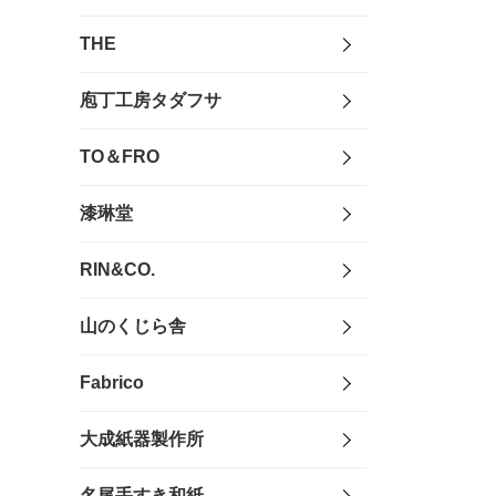
THE
庖丁工房タダフサ
TO＆FRO
漆琳堂
RIN&CO.
山のくじら舎
Fabrico
大成紙器製作所
名尾手すき和紙