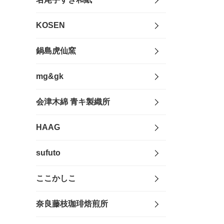
KOSEN
鍋島虎仙窯
mg&gk
会津木綿 青キ製織所
HAAG
sufuto
ここかしこ
奈良藤枝珈琲焙煎所