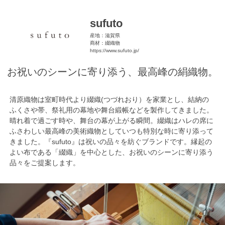
sufuto
産地：滋賀県
商材：綴織物
https://www.sufuto.jp/
お祝いのシーンに寄り添う、最高峰の絹織物。
清原織物は室町時代より綴織(つづれおり）を家業とし、結納の
ふくさや帯、祭礼用の幕地や舞台緞帳などを製作してきました。
晴れ着で過ごす時や、舞台の幕が上がる瞬間。綴織はハレの席に
ふさわしい最高峰の美術織物としていつも特別な時に寄り添って
きました。『sufuto』は祝いの品々を紡ぐブランドです。縁起の
よい布である「綴織」を中心とした、お祝いのシーンに寄り添う
品々をご提案します。