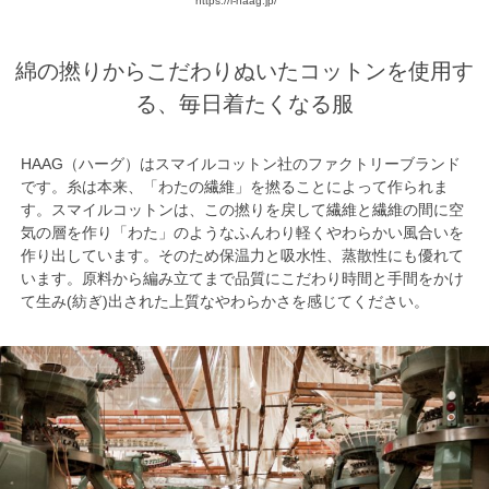
https://i-haag.jp/
綿の撚りからこだわりぬいたコットンを使用す
る、毎日着たくなる服
HAAG（ハーグ）はスマイルコットン社のファクトリーブランド
です。糸は本来、「わたの繊維」を撚ることによって作られま
す。スマイルコットンは、この撚りを戻して繊維と繊維の間に空
気の層を作り「わた」のようなふんわり軽くやわらかい風合いを
作り出しています。そのため保温力と吸水性、蒸散性にも優れて
います。原料から編み立てまで品質にこだわり時間と手間をかけ
て生み(紡ぎ)出された上質なやわらかさを感じてください。