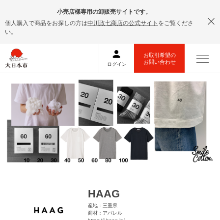
小売店様専用の卸販売サイトです。
個人購入で商品をお探しの方は
中川政七商店の公式サイト
をご覧くださ
い。
HAAG
産地：三重県
商材：アパレル