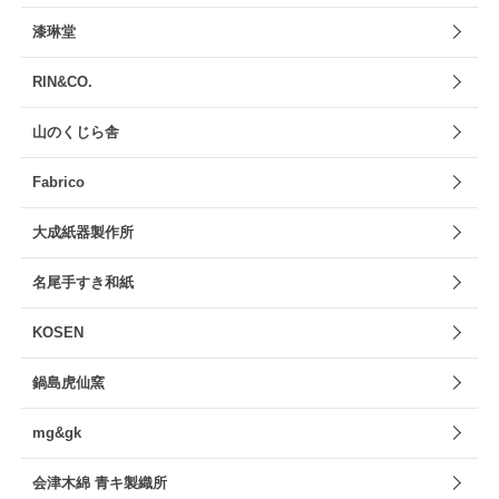
漆琳堂
RIN&CO.
山のくじら舎
Fabrico
大成紙器製作所
名尾手すき和紙
KOSEN
鍋島虎仙窯
mg&gk
会津木綿 青キ製織所