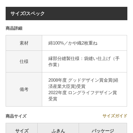
サイズ/スペック
商品詳細
素材
綿100%／かや織2枚重ね
縁部分縫製仕様：袋縫い仕上げ（手
仕様
作業）
2008年度 グッドデザイン賞金賞(経
済産業大臣賞)受賞
備考
2022年度 ロングライフデザイン賞
受賞
サイズガイド
商品サイズ
サイズ
ふきん
パッケージ