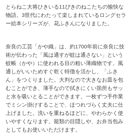
とらねこ大将ひきいる11ぴきのねこたちの愉快な
物語。3世代にわたって楽しまれているロングセラ
ー絵本シリーズが、花ふきんになりました。
奈良の工芸「かや織」は、約1700年前に奈良に技
術が伝わった「風は通すが蚊は通さない」という
蚊帳（かや）に使われる目の粗い薄織物です。風
通しがいいためすぐ乾く特徴を活かし、「ふき
ん」をつくりました。大判なので大きなお皿を包
むことができ、薄手なので拭きにくい箇所もサッ
と水を吸いとることができます。一枚ずつ手作業
でミシン掛けすることで、ほつれづらく丈夫に仕
上げました。洗いを重ねるほどに、やわらかく使
いやすくなります。籠類の目隠しや、お弁当包み
としてもお使いいただけます。