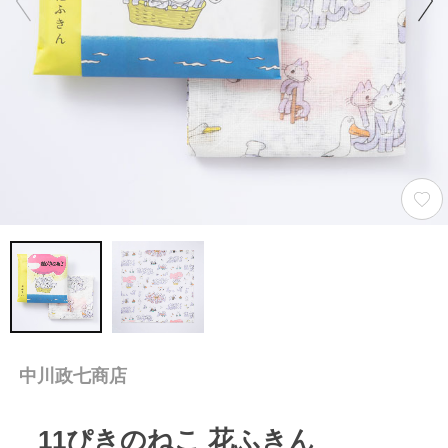
中川政七商店
11ぴきのねこ 花ふきん