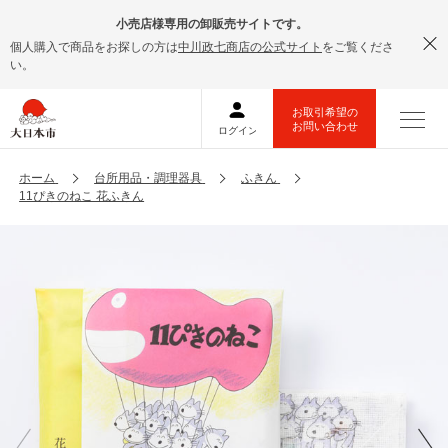
小売店様専用の卸販売サイトです。
個人購入で商品をお探しの方は
中川政七商店の公式サイト
をご覧くださ
い。
ホーム
台所用品・調理器具
ふきん
11ぴきのねこ 花ふきん