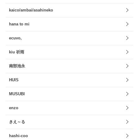
kaico/ambai/asahineko
hana to mi
ecuvo,
kiu 祈雨
南部池永
HUIS
MUSUBI
enzo
きえ～る
hashi-coo