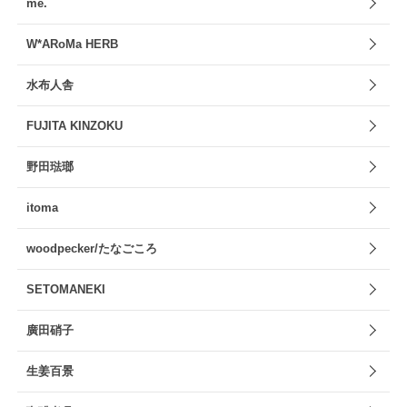
me.
W*ARoMa HERB
水布人舎
FUJITA KINZOKU
野田琺瑯
itoma
woodpecker/たなごころ
SETOMANEKI
廣田硝子
生姜百景