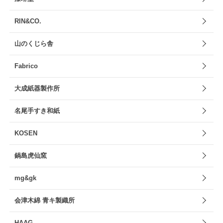
RIN&CO.
山のくじら舎
Fabrico
大成紙器製作所
名尾手すき和紙
KOSEN
鍋島虎仙窯
mg&gk
会津木綿 青キ製織所
HAAG