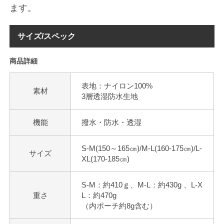
ます。
サイズ/スペック
商品詳細
表地：ナイロン100%
素材
3層透湿防水生地
機能
撥水・防水・透湿
S-M(150～165㎝)/M-L(160-175㎝)/L-
サイズ
XL(170-185㎝)
S-M：約410ｇ、M-L：約430g 、L-X
重さ
L：約470g
（内ポーチ約8g含む）