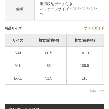
専用収納ポーチ付き
備考
パッケージサイズ：37.5×33.5×2.5c
m
サイズガイド
商品サイズ
サイズ
着丈(前身頃)
着丈(後身頃)
S-M
80.5
101.3
M-L
86
108.6
L-XL
91.5
116
単位：cm