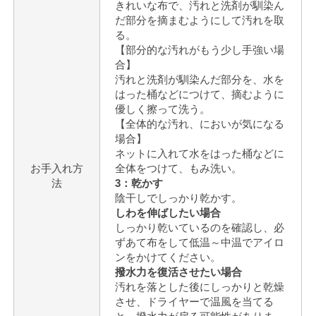
きれいな布で、汚れと洗剤が馴染ん
だ部分を摘まむようにして汚れを取
る。
【部分的な汚れがもう少し手強い場
合】
汚れと洗剤が馴染んだ部分を、水を
はった桶などにつけて、摘むように
優しく擦って洗う。
【全体的な汚れ、においが気になる
場合】
ネットに入れて水をはった桶などに
お手入れ方
全体をつけて、もみ洗い。
法
3：乾かす
陰干しでしっかり乾かす。
しわを伸ばしたい場合
しっかり乾いているのを確認し、必
ずあて布をして低温～中温でアイロ
ンをかけてください。
撥水力を復活させたい場合
汚れを落とした後にしっかりと乾燥
させ、ドライヤーで温風を当てる