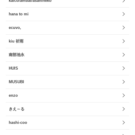
kaico/ambai/asahineko
hana to mi
ecuvo,
kiu 祈雨
南部池永
HUIS
MUSUBI
enzo
きえ～る
hashi-coo