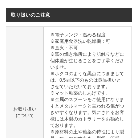
取り扱いのご注意
※電子レンジ：温める程度
※家庭用食器洗い乾燥機：可
※直火：不可
※窯の焼き場所により肌触りなどに
個体差が生じることをご了承くださ
いませ。
※ホクロのような黒点につきまして
は、0.5㎜以下のものは良品扱いと
させていただいております。
※マット釉薬のしあげです。
※金属のスプーンをご使用になりま
すとメタルマークと言われる傷がつ
お取り扱い
きやすくなります。気にされるお客
について
様には木製のカトラリーをお勧めし
ております。
※原材料の土や釉薬の特性により製