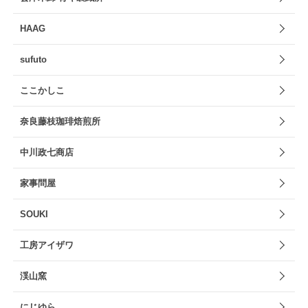
HAAG
sufuto
ここかしこ
奈良藤枝珈琲焙煎所
中川政七商店
家事問屋
SOUKI
工房アイザワ
渓山窯
にじゆら