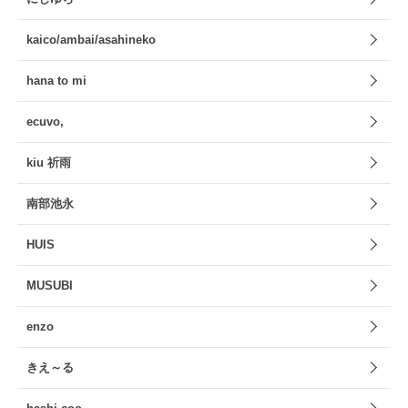
kaico/ambai/asahineko
hana to mi
ecuvo,
kiu 祈雨
南部池永
HUIS
MUSUBI
enzo
きえ～る