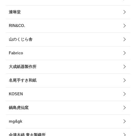
漆琳堂
RIN&CO.
山のくじら舎
Fabrico
大成紙器製作所
名尾手すき和紙
KOSEN
鍋島虎仙窯
mg&gk
会津木綿 青キ製織所