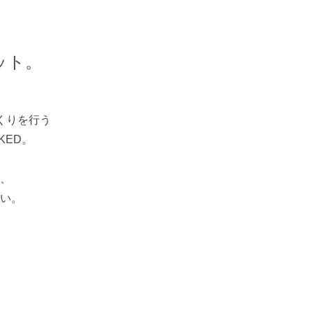
ット。
くりを行う
KED。
、
い。