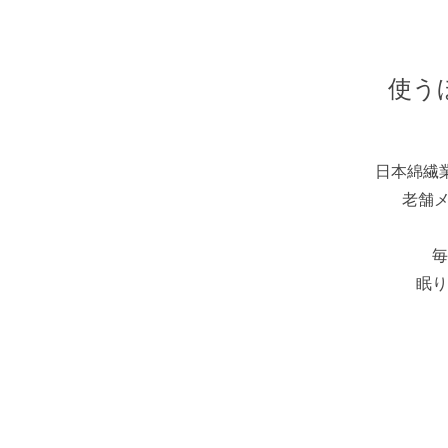
使う
日本綿繊
老舗メ
毎
眠り