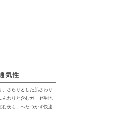
通気性
り、さらりとした肌ざわり
ふんわりと含むガーゼ生地
ばむ夜も、べたつかず快適
。