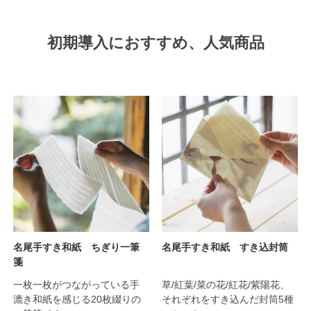
初期導入におすすめ、人気商品
名尾手すき和紙 ちぎり一筆
名尾手すき和紙 すき込封筒
箋
一枚一枚がつながっている手
草/紅葉/菜の花/紅花/紫陽花、
漉き和紙を感じる20枚綴りの
それぞれをすき込んだ封筒5種