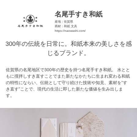
名尾手すき和紙
産地：佐賀県
商材：和紙 文具
https://naowashi.com/
300年の伝統を日常に。和紙本来の美しさを感
じるブランド。
佐賀県の名尾地区で300年の歴史を持つ名尾手すき和紙。 水とと
もに撹拌しすき直すことでまた新たなかたちに生まれ変わる和紙
の特性にならい、伝統として守り続けた技術や知見、素材を”す
き直す”ことで、現代の生活に即した新たな価値を生み出しま
す。