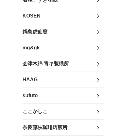
KOSEN
鍋島虎仙窯
mg&gk
会津木綿 青キ製織所
HAAG
sufuto
ここかしこ
奈良藤枝珈琲焙煎所