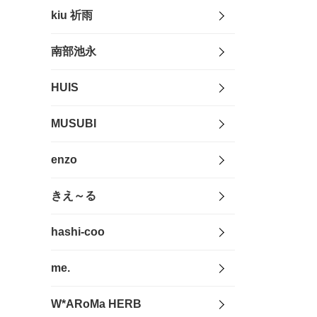
kiu 祈雨
南部池永
HUIS
MUSUBI
enzo
きえ～る
hashi-coo
me.
W*ARoMa HERB