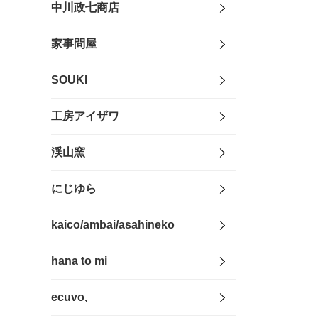
中川政七商店
家事問屋
SOUKI
工房アイザワ
渓山窯
にじゆら
kaico/ambai/asahineko
hana to mi
ecuvo,