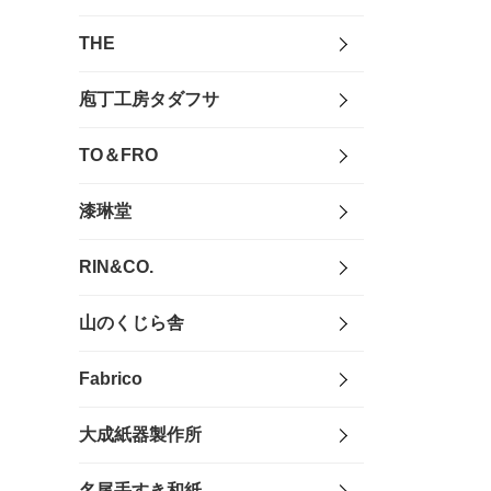
THE
庖丁工房タダフサ
TO＆FRO
漆琳堂
RIN&CO.
山のくじら舎
Fabrico
大成紙器製作所
名尾手すき和紙