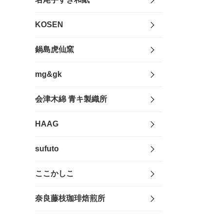
KOSEN
鍋島虎仙窯
mg&gk
会津木綿 青キ製織所
HAAG
sufuto
ここかしこ
奈良藤枝珈琲焙煎所