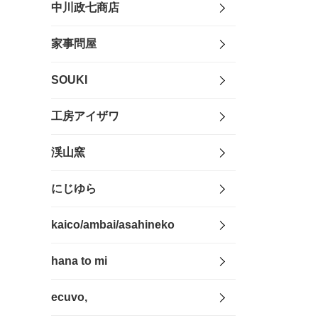
中川政七商店
家事問屋
SOUKI
工房アイザワ
渓山窯
にじゆら
kaico/ambai/asahineko
hana to mi
ecuvo,