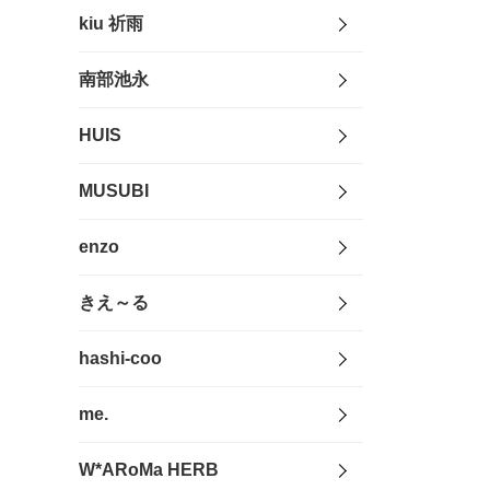
kiu 祈雨
南部池永
HUIS
MUSUBI
enzo
きえ～る
hashi-coo
me.
W*ARoMa HERB