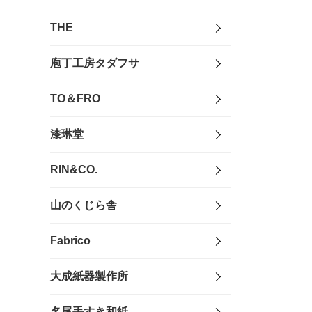
THE
庖丁工房タダフサ
TO＆FRO
漆琳堂
RIN&CO.
山のくじら舎
Fabrico
大成紙器製作所
名尾手すき和紙