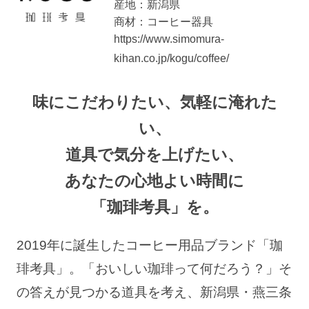
産地：新潟県
商材：コーヒー器具
https://www.simomura-
kihan.co.jp/kogu/coffee/
味にこだわりたい、気軽に淹れた
い、
道具で気分を上げたい、
あなたの心地よい時間に
「珈琲考具」を。
2019年に誕生したコーヒー用品ブランド「珈
琲考具」。
「おいしい珈琲って何だろう？」そ
の答えが見つかる道具を考え、
新潟県・燕三条