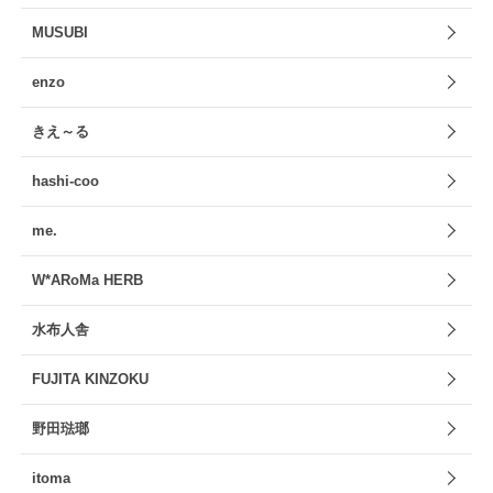
MUSUBI
enzo
きえ～る
hashi-coo
me.
W*ARoMa HERB
水布人舎
FUJITA KINZOKU
野田琺瑯
itoma