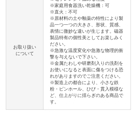
※家庭用食器洗い乾燥機：可
※直火：不可
※原材料の土や釉薬の特性により製
品一つ一つの大きさ、形状、質感、
表情に微妙な違いが生じます。磁器
製品特有の個性美としてお楽しみく
ださい。
お取り扱い
※急激な温度変化や急激な物理的衝
について
撃を与えないで下さい。
※金属たわしや研磨剤入りの洗剤を
お使いになると表面に傷をつける恐
れがありますのでご注意ください。
※製造上の都合により、小さな鉄
粉・ピンホール、ひび・貫入模様な
ど、仕上がりに揺らぎのある商品で
す。