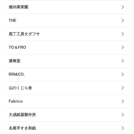
堀内果実園
THE
庖丁工房タダフサ
TO＆FRO
漆琳堂
RIN&CO.
山のくじら舎
Fabrico
大成紙器製作所
名尾手すき和紙