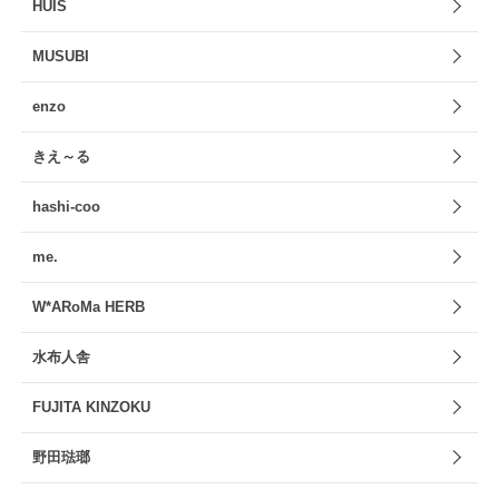
HUIS
MUSUBI
enzo
きえ～る
hashi-coo
me.
W*ARoMa HERB
水布人舎
FUJITA KINZOKU
野田琺瑯