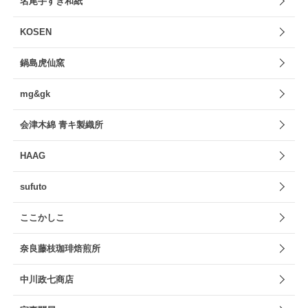
名尾手すき和紙
KOSEN
鍋島虎仙窯
mg&gk
会津木綿 青キ製織所
HAAG
sufuto
ここかしこ
奈良藤枝珈琲焙煎所
中川政七商店