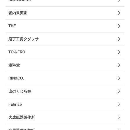
堀内果実園
THE
庖丁工房タダフサ
TO＆FRO
漆琳堂
RIN&CO.
山のくじら舎
Fabrico
大成紙器製作所