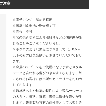
ご注意
※電子レンジ：温める程度
※家庭用食器洗い乾燥機：可
※直火：不可
※窯の焼き場所により肌触りなどに個体差が生
じることをご了承くださいませ。
※ホクロのような黒点につきましては、0.5㎜
以下のものは良品扱いとさせていただいており
ます。
※金属のスプーンをご使用になりますとメタル
マークと言われる傷がつきやすくなります。気
にされるお客様には木製のカトラリーをお勧め
しております。
※原材料の土や釉薬の特性により製品一つ一つ
の大きさ、形状、質感、表情に微妙な違いが生
じます。磁器製品特有の個性美としてお楽しみ