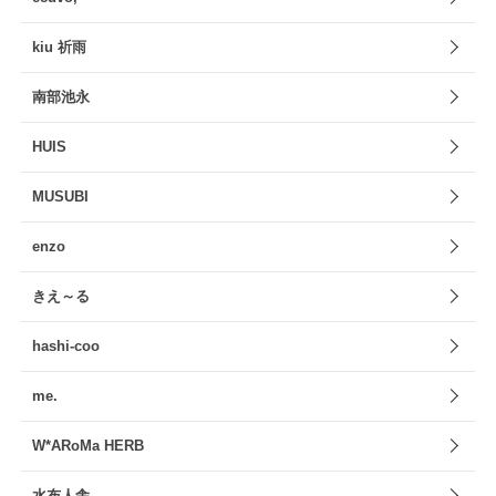
kiu 祈雨
南部池永
HUIS
MUSUBI
enzo
きえ～る
hashi-coo
me.
W*ARoMa HERB
水布人舎