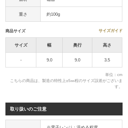
重さ
約100g
サイズガイド
商品サイズ
サイズ
幅
奥行
高さ
-
9.0
9.0
3.5
単位：cm
こちらの商品は、製造の特性上±5㎜程のサイズ誤差がございま
す。
取り扱いのご注意
※電子レンジ：温める程度