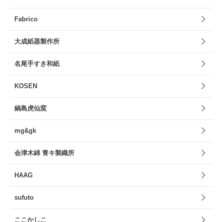
Fabrico
大成紙器製作所
名尾手すき和紙
KOSEN
鍋島虎仙窯
mg&gk
会津木綿 青キ製織所
HAAG
sufuto
ここかしこ