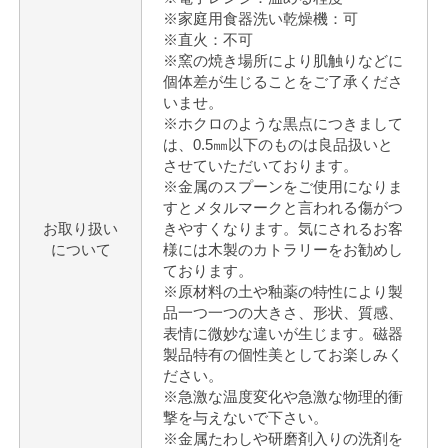
※家庭用食器洗い乾燥機：可
※直火：不可
※窯の焼き場所により肌触りなどに
個体差が生じることをご了承くださ
いませ。
※ホクロのような黒点につきまして
は、0.5㎜以下のものは良品扱いと
させていただいております。
※金属のスプーンをご使用になりま
すとメタルマークと言われる傷がつ
お取り扱い
きやすくなります。気にされるお客
について
様には木製のカトラリーをお勧めし
ております。
※原材料の土や釉薬の特性により製
品一つ一つの大きさ、形状、質感、
表情に微妙な違いが生じます。磁器
製品特有の個性美としてお楽しみく
ださい。
※急激な温度変化や急激な物理的衝
撃を与えないで下さい。
※金属たわしや研磨剤入りの洗剤を