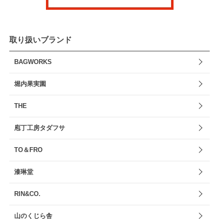
取り扱いブランド
BAGWORKS
堀内果実園
THE
庖丁工房タダフサ
TO＆FRO
漆琳堂
RIN&CO.
山のくじら舎