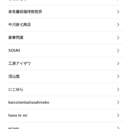
奈良藤枝珈琲焙煎所
中川政七商店
家事問屋
SOUKI
工房アイザワ
渓山窯
にじゆら
kaico/ambai/asahineko
hana to mi
ecuvo,