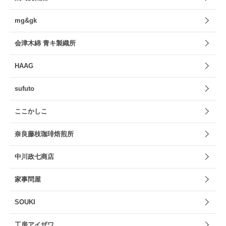
mg&gk
会津木綿 青キ製織所
HAAG
sufuto
ここかしこ
奈良藤枝珈琲焙煎所
中川政七商店
家事問屋
SOUKI
工房アイザワ