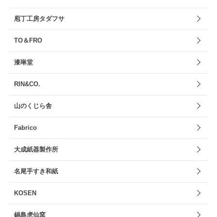
庖丁工房タダフサ
TO＆FRO
漆琳堂
RIN&CO.
山のくじら舎
Fabrico
大成紙器製作所
名尾手すき和紙
KOSEN
鍋島虎仙窯