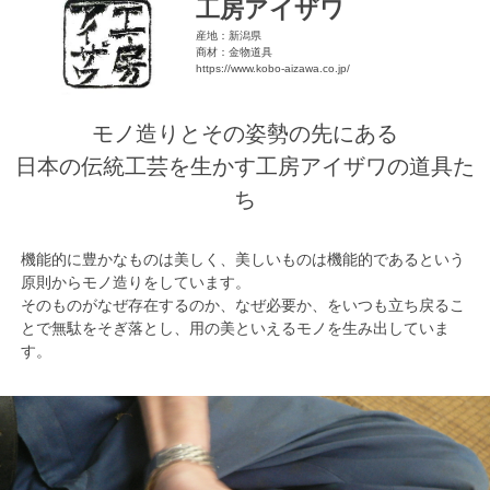
工房アイザワ
産地：新潟県
商材：金物道具
https://www.kobo-aizawa.co.jp/
モノ造りとその姿勢の先にある
日本の伝統工芸を生かす工房アイザワの道具た
ち
機能的に豊かなものは美しく、美しいものは機能的であるという
原則からモノ造りをしています。
そのものがなぜ存在するのか、なぜ必要か、をいつも立ち戻るこ
とで無駄をそぎ落とし、用の美といえるモノを生み出していま
す。