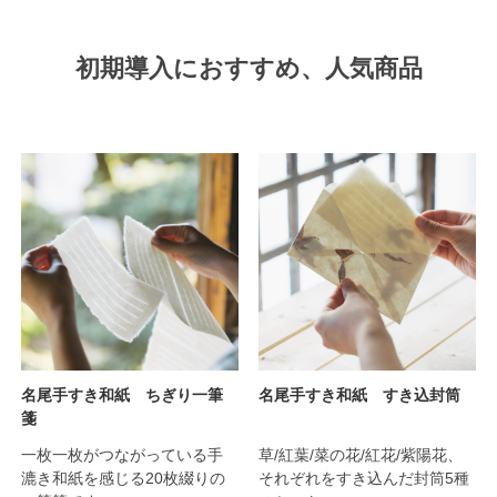
初期導入におすすめ、人気商品
名尾手すき和紙 ちぎり一筆
名尾手すき和紙 すき込封筒
箋
一枚一枚がつながっている手
草/紅葉/菜の花/紅花/紫陽花、
漉き和紙を感じる20枚綴りの
それぞれをすき込んだ封筒5種