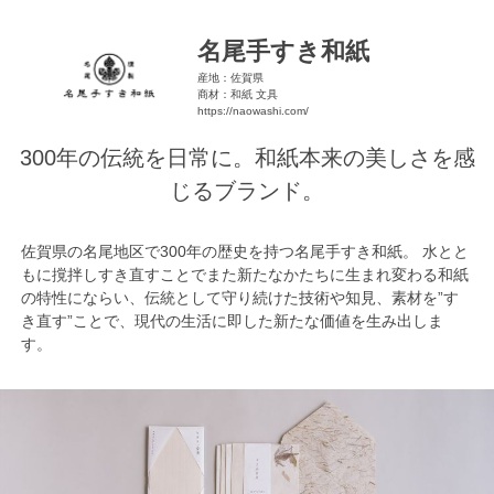
名尾手すき和紙
産地：佐賀県
商材：和紙 文具
https://naowashi.com/
300年の伝統を日常に。和紙本来の美しさを感
じるブランド。
佐賀県の名尾地区で300年の歴史を持つ名尾手すき和紙。 水とと
もに撹拌しすき直すことでまた新たなかたちに生まれ変わる和紙
の特性にならい、伝統として守り続けた技術や知見、素材を”す
き直す”ことで、現代の生活に即した新たな価値を生み出しま
す。