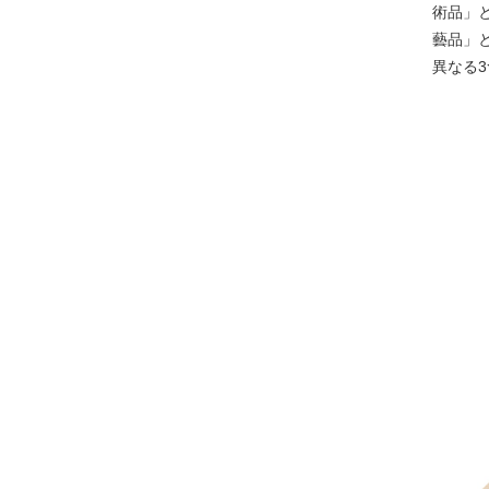
術品」
藝品」
異なる