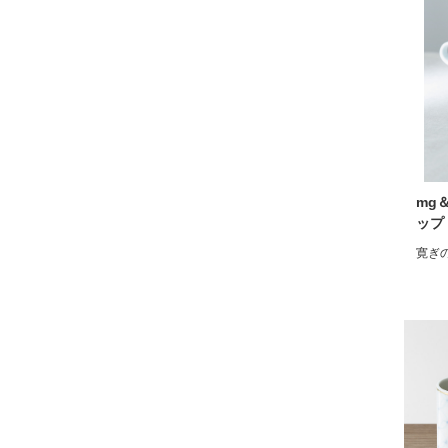
mg
ップ
寛ぎ