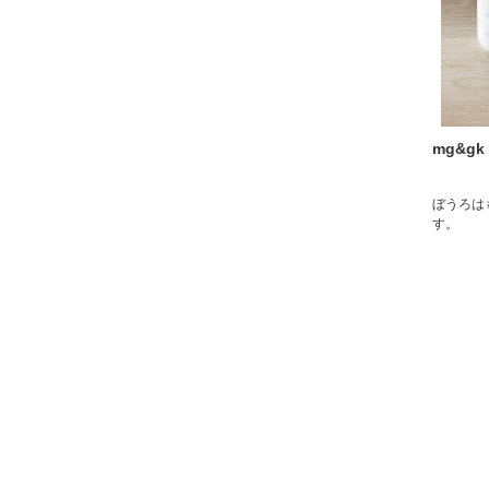
mg&g
ぼうろは
す。