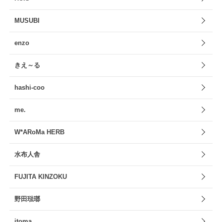
MUSUBI
enzo
きえ～る
hashi-coo
me.
W*ARoMa HERB
水布人舎
FUJITA KINZOKU
野田琺瑯
itoma