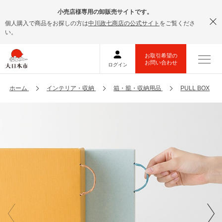
小売店様専用の卸販売サイトです。
個人購入で商品をお探しの方は
中川政七商店の公式サイト
をご覧くださ
い。
ホーム
インテリア・収納
箱・籠・収納用品
PULL BOX