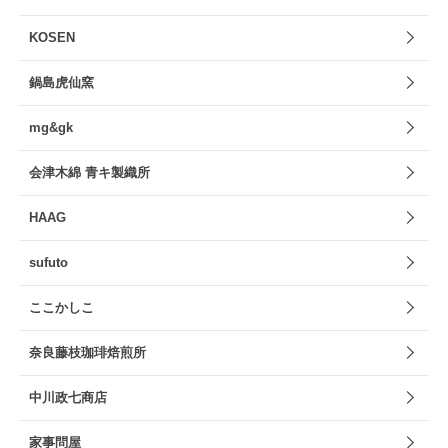
KOSEN
鍋島虎仙窯
mg&gk
会津木綿 青キ製織所
HAAG
sufuto
ここかしこ
奈良藤枝珈琲焙煎所
中川政七商店
家事問屋