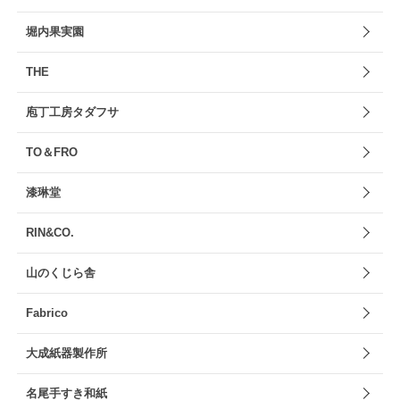
堀内果実園
THE
庖丁工房タダフサ
TO＆FRO
漆琳堂
RIN&CO.
山のくじら舎
Fabrico
大成紙器製作所
名尾手すき和紙