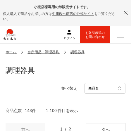
小売店様専用の卸販売サイトです。
個人購入で商品をお探しの方は
中川政七商店の公式サイト
をご覧くださ
い。
ホーム
台所用品・調理器具
調理器具
調理器具
並べ替え
商品点数
143件
1-100
件目を表示
1
2
前へ
次へ