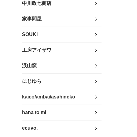
中川政七商店
家事問屋
SOUKI
工房アイザワ
渓山窯
にじゆら
kaico/ambai/asahineko
hana to mi
ecuvo,