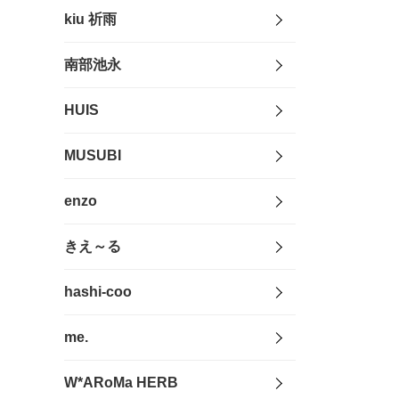
kiu 祈雨
南部池永
HUIS
MUSUBI
enzo
きえ～る
hashi-coo
me.
W*ARoMa HERB