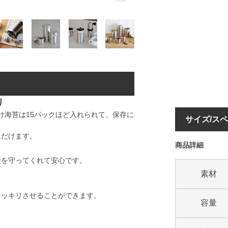
り
味付け海苔は15パックほど入れられて、保存に
サイズ/ス
ただけます。
商品詳細
身を守ってくれて安心です。
素材
スッキリさせることができます。
容量