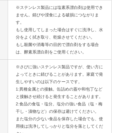
※ステンレス製品には塩素系漂白剤は使用でき
ません。錆びや浸食による破損につながりま
す。
もし使用してしまった場合はすぐに洗浄し、水
分をよく拭き取り、乾燥させてください。
もし殺菌や消毒等の目的で漂白剤をする場合
は、酵素系漂白剤をご使用ください。
※さびに強いステンレス製品ですが、使い方に
よってときに錆びることがあります。家庭で発
生しやすいのは以下のケースです。
1:異種金属との接触。缶詰めの蓋や和包丁など
と接触させ続けると発生することがあります。
2:食品の食塩・塩分。塩分の強い食品（塩・梅
干し・漬物など）の保存は避けてください。
また塩分の少ない食品を保存した場合でも、使
用後は洗浄してしっかりと塩分を落としてくだ