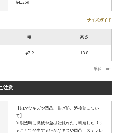
約125g
サイズガイド
幅
高さ
φ7.2
13.8
単位：cm
ご注意
【細かなキズや凹凸、曲げ跡、溶接跡につい
て】
※製造時に機械や金型と触れたり研磨したりす
ることで発生する細かなキズや凹凸、ステンレ