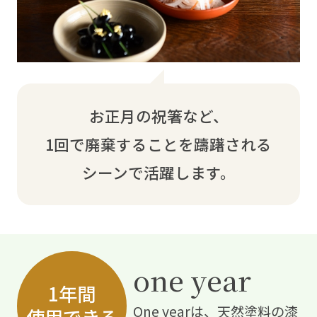
お正月の祝箸など、
1回で廃棄することを躊躇される
シーンで活躍します。
one year
1年間
One yearは、天然塗料の漆