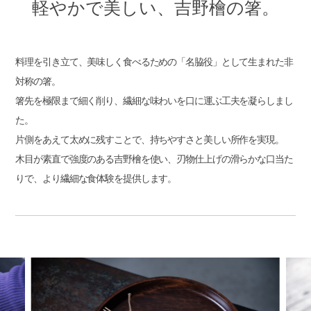
軽やかで美しい、吉野檜の箸。
料理を引き立て、美味しく食べるための「名脇役」として生まれた非
対称の箸。
箸先を極限まで細く削り、繊細な味わいを口に運ぶ工夫を凝らしまし
た。
片側をあえて太めに残すことで、持ちやすさと美しい所作を実現。
木目が素直で強度のある吉野檜を使い、刃物仕上げの滑らかな口当た
りで、より繊細な食体験を提供します。