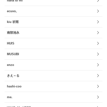
hana to mi
ecuvo,
kiu 祈雨
南部池永
HUIS
MUSUBI
enzo
きえ～る
hashi-coo
me.