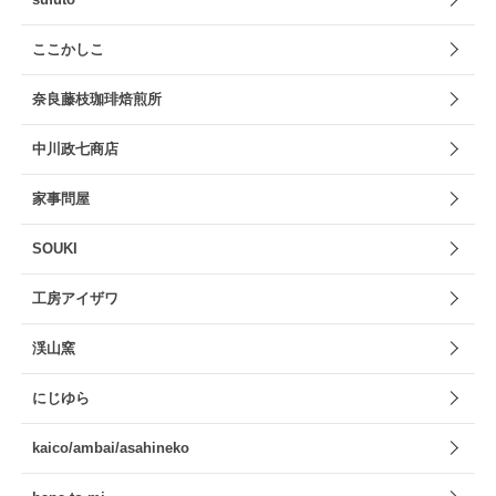
ここかしこ
奈良藤枝珈琲焙煎所
中川政七商店
家事問屋
SOUKI
工房アイザワ
渓山窯
にじゆら
kaico/ambai/asahineko