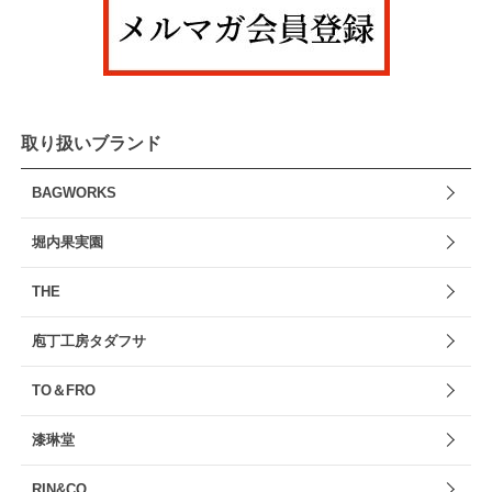
取り扱いブランド
BAGWORKS
堀内果実園
THE
庖丁工房タダフサ
TO＆FRO
漆琳堂
RIN&CO.