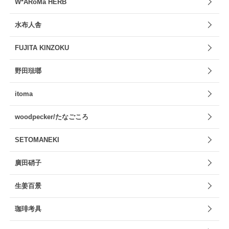
W*ARoMa HERB
水布人舎
FUJITA KINZOKU
野田琺瑯
itoma
woodpecker/たなごころ
SETOMANEKI
廣田硝子
生姜百景
珈琲考具