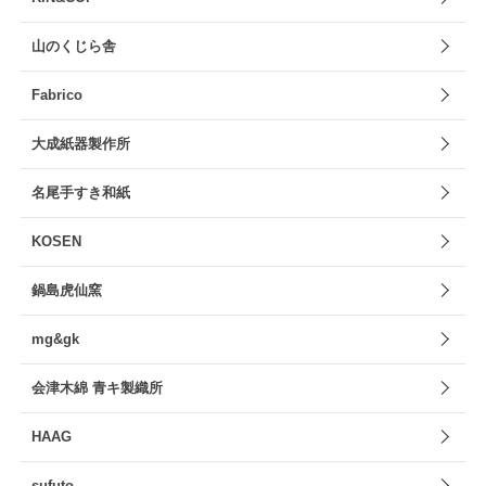
山のくじら舎
Fabrico
大成紙器製作所
名尾手すき和紙
KOSEN
鍋島虎仙窯
mg&gk
会津木綿 青キ製織所
HAAG
sufuto