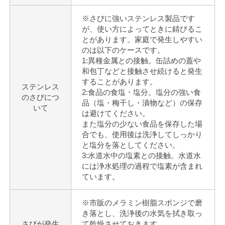
※さびに強いステンレス製品です
が、使い方によってときに錆びるこ
とがあります。家庭で発生しやすい
のは以下のケースです。
1:異種金属との接触。缶詰めの蓋や
和包丁などと接触させ続けると発生
することがあります。
ステンレス
2:食品の食塩・塩分。塩分の強い食
のさびにつ
品（塩・梅干し・漬物など）の保存
いて
は避けてください。
また塩分の少ない食品を保存した場
合でも、使用後は洗浄してしっかり
と塩分を落としてください。
3:水道水中の塩素との接触。水道水
には浄水処理の過程で塩素が含まれ
ています。
※市販のメラミン樹脂スポンジで磨
き落とし、洗浄後の水気を拭き取っ
さびが発生
て乾燥させておきます。