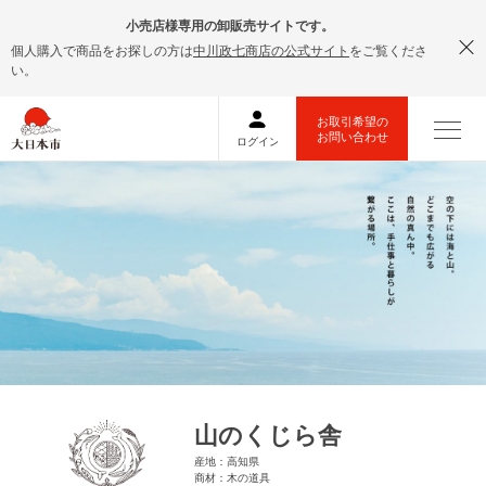
小売店様専用の卸販売サイトです。
個人購入で商品をお探しの方は
中川政七商店の公式サイト
をご覧くださ
い。
山のくじら舎
産地：高知県
商材：木の道具