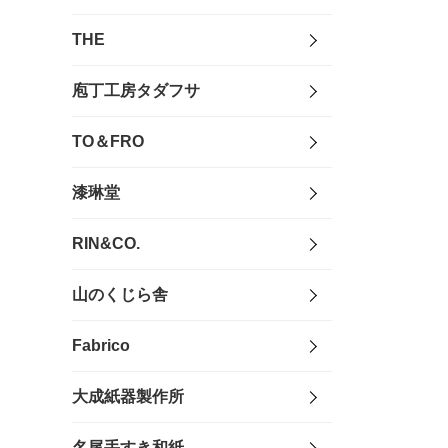
THE
庖丁工房タダフサ
TO＆FRO
漆琳堂
RIN&CO.
山のくじら舎
Fabrico
大成紙器製作所
名尾手すき和紙