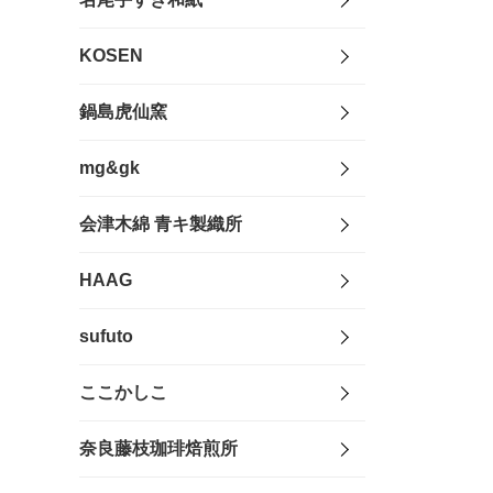
KOSEN
鍋島虎仙窯
mg&gk
会津木綿 青キ製織所
HAAG
sufuto
ここかしこ
奈良藤枝珈琲焙煎所