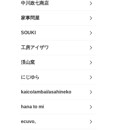
中川政七商店
家事問屋
SOUKI
工房アイザワ
渓山窯
にじゆら
kaico/ambai/asahineko
hana to mi
ecuvo,