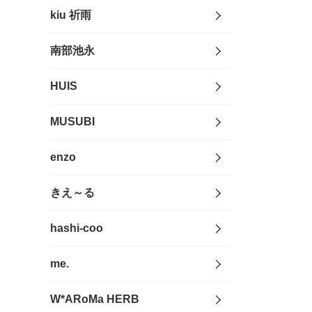
kiu 祈雨
南部池永
HUIS
MUSUBI
enzo
きえ～る
hashi-coo
me.
W*ARoMa HERB