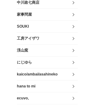
中川政七商店
家事問屋
SOUKI
工房アイザワ
渓山窯
にじゆら
kaico/ambai/asahineko
hana to mi
ecuvo,