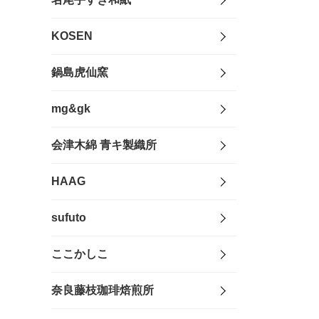
KOSEN
鍋島虎仙窯
mg&gk
会津木綿 青キ製織所
HAAG
sufuto
ここかしこ
奈良藤枝珈琲焙煎所