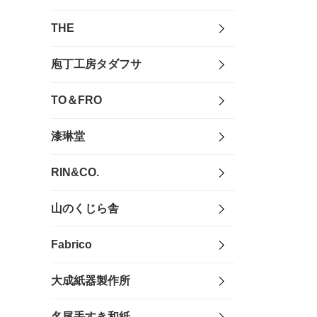
THE
庖丁工房タダフサ
TO＆FRO
漆琳堂
RIN&CO.
山のくじら舎
Fabrico
大成紙器製作所
名尾手すき和紙