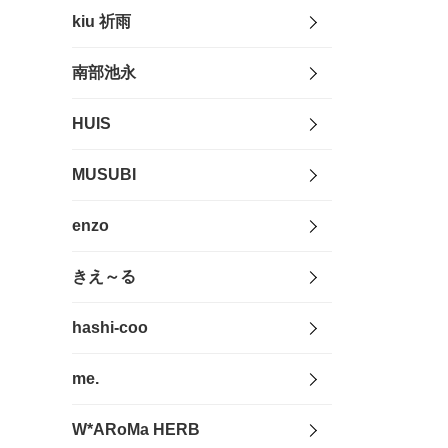
kiu 祈雨
南部池永
HUIS
MUSUBI
enzo
きえ～る
hashi-coo
me.
W*ARoMa HERB